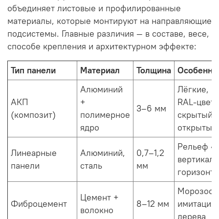
объединяет листовые и профилированные
материалы, которые монтируют на направляющие
подсистемы. Главные различия — в составе, весе,
способе крепления и архитектурном эффекте:
Тип панели
Материал
Толщина
Особенно
Алюминий
Лёгкие, г
АКП
+
RAL-цвета
3–6 мм
(композит)
полимерное
скрытый/
ядро
открытый
Рельеф «р
Линеарные
Алюминий,
0,7–1,2
вертикаль
панели
сталь
мм
горизонта
Морозосто
Цемент +
Фиброцемент
8–12 мм
имитация 
волокно
дерева