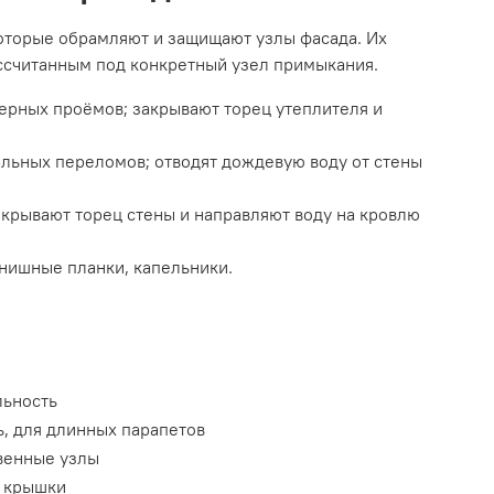
оторые обрамляют и защищают узлы фасада. Их
ассчитанным под конкретный узел примыкания.
ерных проёмов; закрывают торец утеплителя и
льных переломов; отводят дождевую воду от стены
екрывают торец стены и направляют воду на кровлю
нишные планки, капельники.
льность
ь, для длинных парапетов
твенные узлы
е крышки