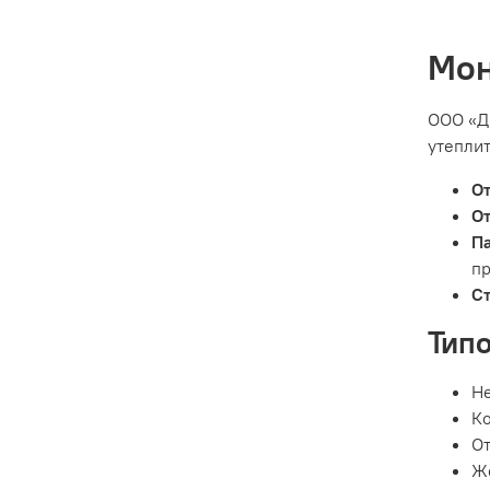
Мон
ООО «Д
утепли
О
О
П
пр
Ст
Тип
Не
Ко
От
Жё