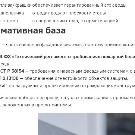
отлива/крышки
обеспечивает гарантированный сток воды
капельника
отводит воду от плоскости стены
т стыков
в направлении стока, с герметизацией
мативная база
— часть навесной фасадной системы, поэтому применяются в
3-ФЗ «Технический регламент о требованиях пожарной без
сада.
СТ Р 58154
— требования к навесным фасадным системам с 
 2.13130
— обеспечение огнестойкости объектов защиты.
НиП
по нагрузкам и проектированию ограждающих конструкц
ические доборы негорючи; на узлах примыкания к проёмам
, заложенных в проект системы.