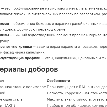
 — это профилированные из листового металла элементы, к
ливают гибкой на листогибочных прессах по развёрткам, р
ткосы
— обрамление боковых и верхних граней оконных и дв
лицовки, формируют переход к раме.
тливы
— нижний водоотводящий элемент проёма и горизонта
ружу.
арапетные крышки
— защита верха парапета от осадков; пер
и фасад через капельник.
опутствующие профили
— углы, нащельники, цокольные и фи
ериалы доборов
ал
Особенности
ванная сталь с полимером
Прочность, цвет в RAL, антиванда
ний
Лёгкость, коррозионная стойкост
еющая сталь
Максимальная стойкость, ответс
ит (АКП)
Подбор в тон облицовке, крупны