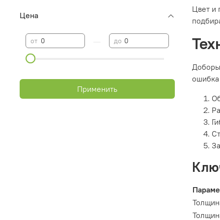
Цвет и 
Цена
подбира
Тех
—
от
до
Доборы 
ошибка 
Применить
Об
Ра
Ги
Ст
За
Клю
Параме
Толщин
Толщин