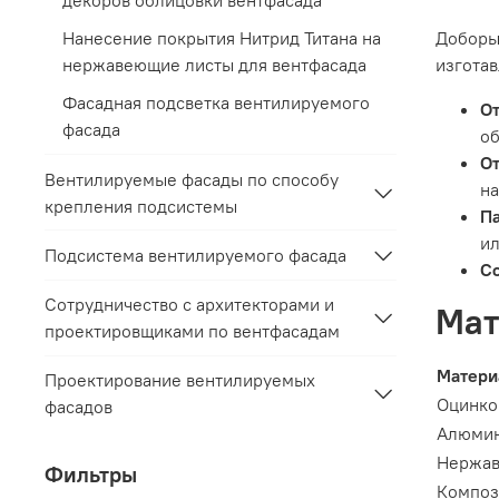
декоров облицовки вентфасада
Нанесение покрытия Нитрид Титана на
Доборы
нержавеющие листы для вентфасада
изготав
Фасадная подсветка вентилируемого
О
фасада
об
О
Вентилируемые фасады по способу
на
крепления подсистемы
П
ил
Подсистема вентилируемого фасада
С
Сотрудничество с архитекторами и
Мат
проектировщиками по вентфасадам
Матери
Проектирование вентилируемых
Оцинко
фасадов
Алюми
Нержав
Фильтры
Композ