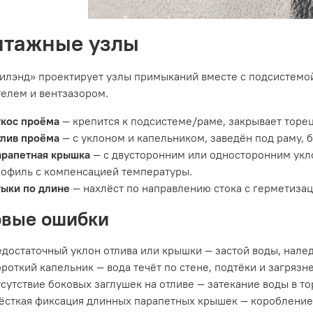
тажные узлы
илэнд» проектирует узлы примыканий вместе с подсистемой
телем и вентзазором.
ткос проёма
— крепится к подсистеме/раме, закрывает торец
тлив проёма
— с уклоном и капельником, заведён под раму, 
арапетная крышка
— с двусторонним или односторонним укл
офиль с компенсацией температуры.
ыки по длине
— нахлёст по направлению стока с герметизац
овые ошибки
достаточный уклон отлива или крышки — застой воды, налед
роткий капельник — вода течёт по стене, подтёки и загрязн
сутствие боковых заглушек на отливе — затекание воды в то
сткая фиксация длинных парапетных крышек — коробление,