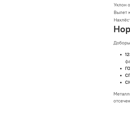
Уклон 
Вылет 
Нахлёс
Нор
Доборы 
12
фа
ГО
СП
С
Металл
отсечек