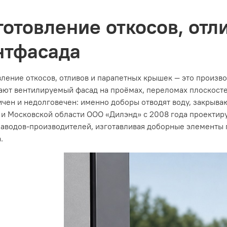
готовление откосов, отл
нтфасада
ление откосов, отливов и парапетных крышек — это произв
ют вентилируемый фасад на проёмах, переломах плоскостей
ичен и недолговечен: именно доборы отводят воду, закрыв
и Московской области ООО «Дилэнд» с 2008 года проектиру
заводов-производителей, изготавливая доборные элементы 
.