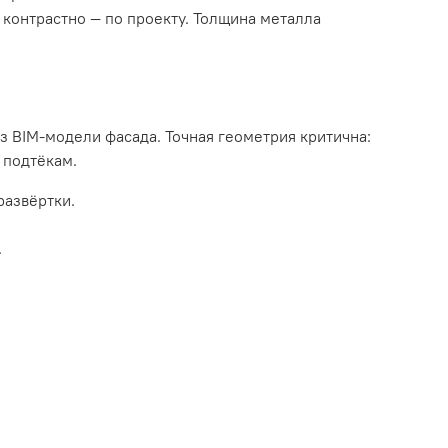
 контрастно — по проекту. Толщина металла
з BIM-модели фасада. Точная геометрия критична:
 подтёкам.
развёртки.
.