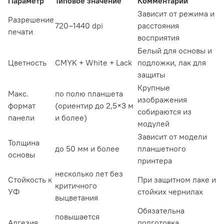
Параметр
Типовое значение
Комментарий
Зависит от режима и
Разрешение
720–1440 dpi
расстояния
печати
восприятия
Белый для основы и
Цветность
CMYK + White + Lack
подложки, лак для
защиты
Крупные
Макс.
по полю планшета
изображения
формат
(ориентир до 2,5×3 м
собираются из
панели
и более)
модулей
Зависит от модели
Толщина
до 50 мм и более
планшетного
основы
принтера
несколько лет без
Стойкость к
При защитном лаке и
критичного
УФ
стойких чернилах
выцветания
Обязательна
повышается
Адгезия
подготовка