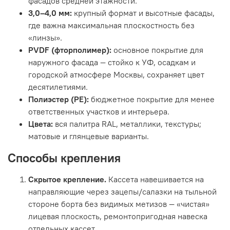
фасадов средней этажности.
3,0–4,0 мм:
крупный формат и высотные фасады,
где важна максимальная плоскостность без
«линзы».
PVDF (фторполимер):
основное покрытие для
наружного фасада — стойко к УФ, осадкам и
городской атмосфере Москвы, сохраняет цвет
десятилетиями.
Полиэстер (PE):
бюджетное покрытие для менее
ответственных участков и интерьера.
Цвета:
вся палитра RAL, металлики, текстуры;
матовые и глянцевые варианты.
Способы крепления
Скрытое крепление.
Кассета навешивается на
направляющие через зацепы/салазки на тыльной
стороне борта без видимых метизов — «чистая»
лицевая плоскость, ремонтопригодная навеска
отдельных кассет.