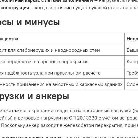
нолитный каркас с лёгким заполнением
— нагрузка логично
еконструкция
— когда состояние существующей стены не позв
сы и минусы
ущества
Недо
ит для слабонесущих и неоднородных стен
Выше
ка передаётся на прочные перекрытия
Конц
я надёжность узла при правильном расчёте
Треб
ность применения на высотных и каркасных зданиях
Слож
рузки и анкеры
межэтажного крепления ведётся на постоянные нагрузки (ве
йны) и ветровые нагрузки по СП 20.13330 с учётом ветрово
 Поскольку анкер заходит в железобетон перекрытия, прим
тальные распорные анкеры
— для надёжного основания при 