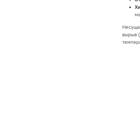
Х
ма
Несуща
вырыв (
темпер