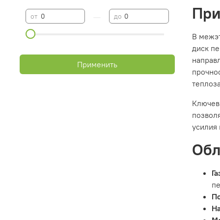
При
—
от
до
В межэ
диск п
направл
Применить
прочно
теплоз
Ключева
позволя
усилия 
Обл
Га
пе
По
Н