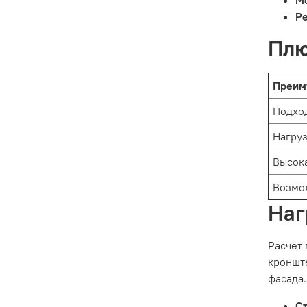
Мо
Р
Плю
Преим
Подход
Нагруз
Высока
Возмож
Наг
Расчёт 
кронште
фасада.
С