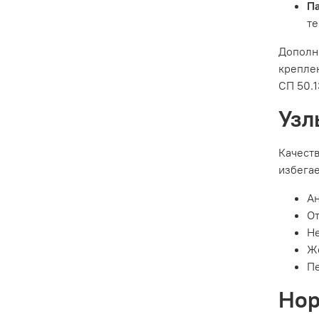
П
те
Дополн
креплен
СП 50.1
Узл
Качест
избега
Ан
От
Не
Жё
Пе
Нор