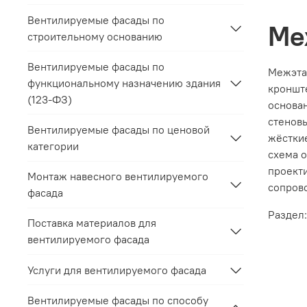
Вентилируемые фасады по
Ме
строительному основанию
Вентилируемые фасады по
Межэта
функциональному назначению здания
кронште
(123-ФЗ)
основан
стеновы
Вентилируемые фасады по ценовой
жёсткие
категории
схема о
проекти
Монтаж навесного вентилируемого
сопрово
фасада
Раздел
Поставка материалов для
вентилируемого фасада
Услуги для вентилируемого фасада
Вентилируемые фасады по способу