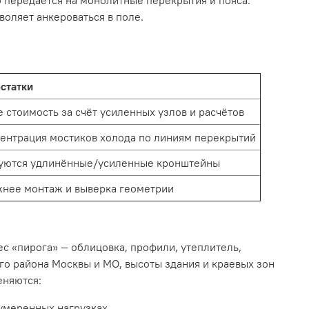
 передаётся на монолитные перекрытия и пояса.
оляет анкероваться в поле.
статки
 стоимость за счёт усиленных узлов и расчётов
ентрация мостиков холода по линиям перекрытий
уются удлинённые/усиленные кронштейны
нее монтаж и выверка геометрии
с «пирога» — облицовка, профили, утеплитель,
го района Москвы и МО, высоты здания и краевых зон
еняются:
умеренных нагрузках.