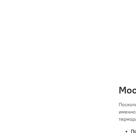
Мос
Поскол
именно
термор
П