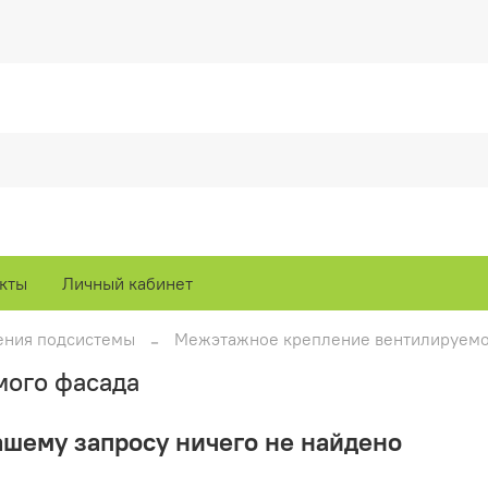
кты
Личный кабинет
ения подсистемы
Межэтажное крепление вентилируемо
мого фасада
ашему запросу ничего не найдено