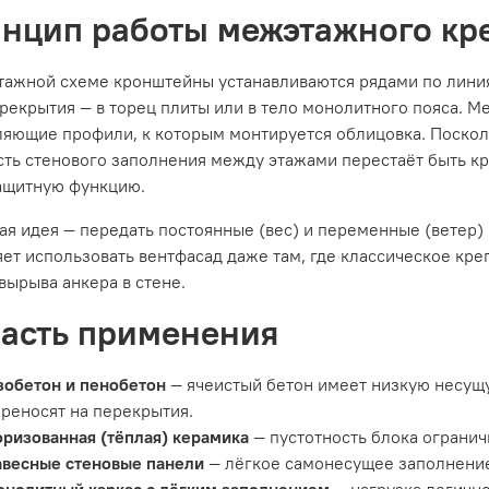
нцип работы межэтажного кр
тажной схеме кронштейны устанавливаются рядами по лини
ерекрытия — в торец плиты или в тело монолитного пояса.
яющие профили, к которым монтируется облицовка. Посколь
сть стенового заполнения между этажами перестаёт быть к
ащитную функцию.
я идея — передать постоянные (вес) и переменные (ветер)
ет использовать вентфасад даже там, где классическое кр
вырыва анкера в стене.
асть применения
зобетон и пенобетон
— ячеистый бетон имеет низкую несущу
реносят на перекрытия.
ризованная (тёплая) керамика
— пустотность блока огранич
авесные стеновые панели
— лёгкое самонесущее заполнение