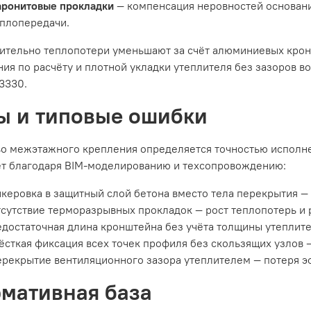
аронитовые прокладки
— компенсация неровностей основан
плопередачи.
ительно теплопотери уменьшают за счёт алюминиевых крон
ия по расчёту и плотной укладки утеплителя без зазоров в
3330.
ы и типовые ошибки
во межэтажного крепления определяется точностью исполне
ет благодаря BIM-моделированию и техсопровождению:
керовка в защитный слой бетона вместо тела перекрытия —
сутствие терморазрывных прокладок — рост теплопотерь и 
достаточная длина кронштейна без учёта толщины утеплите
сткая фиксация всех точек профиля без скользящих узлов 
рекрытие вентиляционного зазора утеплителем — потеря э
мативная база