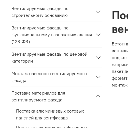
Вентилируемые фасады по
По
строительному основанию
ве
Вентилируемые фасады по
функциональному назначению здания
(123-ФЗ)
Бетонна
вентил
Вентилируемые фасады по ценовой
под клю
категории
напряму
пакет д
Монтаж навесного вентилируемого
форматы
фасада
монтаж
Поставка материалов для
вентилируемого фасада
Поставка алюминиевых сотовых
панелей для вентфасада
Поставка алюминиевых фасадных