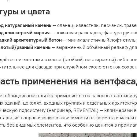
туры и цвета
д натуральный камень
— сланец, известняк, песчаник, трав
од клинкерный кирпич
— ложковая раскладка, фактура ручно
адкий архитектурный бетон
— минималистичный лофт-стиль, 
олотый/рваный камень
— выраженный объёмный рельеф для 
даётся пигментами в массе (стойкий, не стирается) либо по
тительнее для фасада: при случайном сколе оттенок сохран
асть применения на вентфаса
ая облицовочная плитка применяется на навесных вентилир
х зданий, цоколях, входных группах и отдельных архитекту
ическую подсистему (например, REVENTAL) — кляммерами вид
нтальные направляющие в зависимости от формата и массы 
ть без видимых элементов, что особенно ценится в премиал