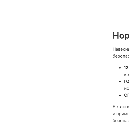
Нор
Навесн
безопас
1
ко
ГО
ис
СП
Бетонна
и прим
безопас