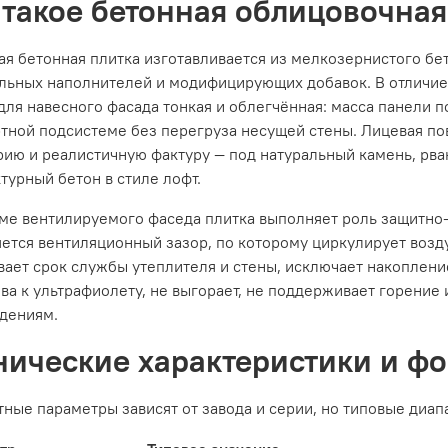
 такое бетонная облицовочная
я бетонная плитка изготавливается из мелкозернистого бет
льных наполнителей и модифицирующих добавок. В отличие 
для навесного фасада тонкая и облегчённая: масса панели п
тной подсистеме без перегруза несущей стены. Лицевая пов
ию и реалистичную фактуру — под натуральный камень, рва
турный бетон в стиле лофт.
еме вентилируемого фаседа плитка выполняет роль защитно
ется вентиляционный зазор, по которому циркулирует воздух
ает срок службы утеплителя и стены, исключает накоплени
ва к ультрафиолету, не выгорает, не поддерживает горени
дениям.
нические характеристики и ф
ные параметры зависят от завода и серии, но типовые диа