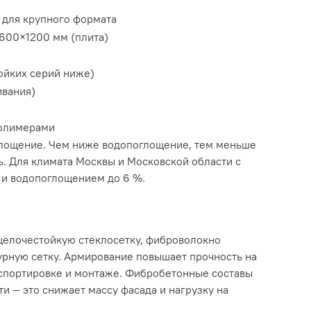
 для крупного формата
 600×1200 мм (плита)
ойких серий ниже)
ивания)
полимерами
глощение. Чем ниже водопоглощение, тем меньше
ь. Для климата Москвы и Московской области с
 и водопоглощением до 6 %.
щелочестойкую стеклосетку, фиброволокно
урную сетку. Армирование повышает прочность на
нспортировке и монтаже. Фибробетонные составы
 — это снижает массу фасада и нагрузку на