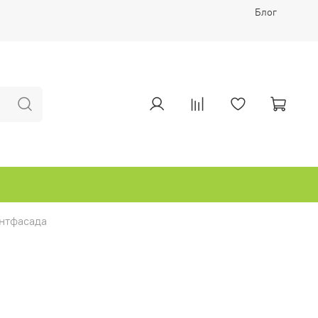
Блог
ентфасада