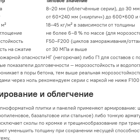
тр
Типовое значение
а
8–20 мм (облегчённые серии), до 30 мм
т
от 60×240 мм («кирпич») до 600×600 и
 м²
18–45 кг/м² в зависимости от толщины
глощение
не более 6–8 % по массе (для морозост
стойкость
F50–F200 (циклов замораживания/отта
сть на сжатие
от 30 МПа и выше
пожарной опасности
НГ (негорючая) либо Г1 для составов с 
ые показатели долговечности — морозостойкость и водопо
оникает в поры бетона, тем выше реальная морозостойкост
дами через ноль рекомендуем серии с маркой не ниже F100
ирование и облегчение
упноформатной плитки и панелей применяют армирование: 
опиленовое, базальтовое или стальное) либо тонкую армат
 исключает сколы по кромке и трещинообразование при тра
ют уменьшить толщину при сохранении несущей способности
тему.