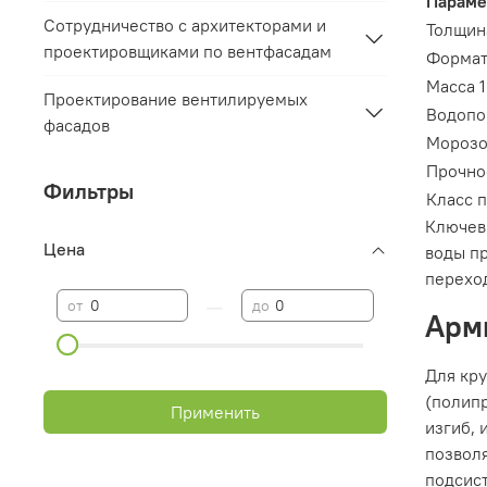
Параме
Сотрудничество с архитекторами и
Толщин
проектировщиками по вентфасадам
Форма
Масса 1
Проектирование вентилируемых
Водопо
фасадов
Морозо
Прочно
Фильтры
Класс 
Ключев
Цена
воды пр
перехо
—
от
до
Арм
Для кр
(полипр
Применить
изгиб,
позволя
подсис