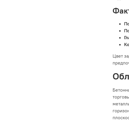
Фак
По
П
Гл
К
Цвет за
предпоч
Обл
Бетонн
торговы
металл
горизо
плоскос