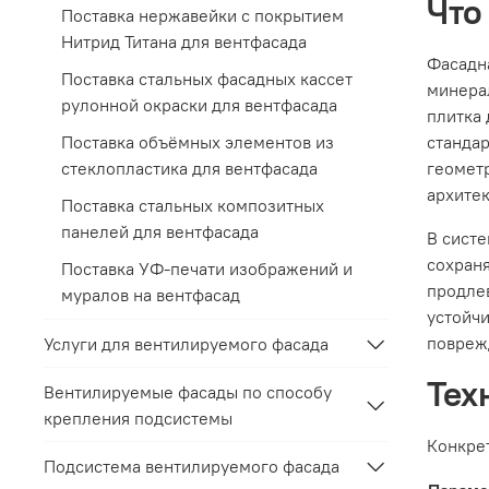
Что
Поставка нержавейки с покрытием
Нитрид Титана для вентфасада
Фасадна
Поставка стальных фасадных кассет
минера
рулонной окраски для вентфасада
плитка 
Поставка объёмных элементов из
стандар
стеклопластика для вентфасада
геометр
архитек
Поставка стальных композитных
панелей для вентфасада
В сист
сохраня
Поставка УФ-печати изображений и
продлев
муралов на вентфасад
устойчи
повреж
Услуги для вентилируемого фасада
Тех
Вентилируемые фасады по способу
крепления подсистемы
Конкрет
Подсистема вентилируемого фасада