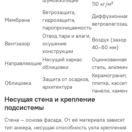
шумоизоляция
110 кг/м³
Ветрозащита,
Диффузионная
Мембрана
гидрозащита,
ветровлагозащи
паропроницаемость
Отвод пара и влаги,
Воздух (зазор
Вентзазор
осушение
40–60 мм)
конструкции
Несущий каркас
Оцинкованная
Направляющие
облицовки
сталь, алюмини
Керамогранит,
Защита от осадков,
Облицовка
плитка, кассеты
архитектура
панели, камень
Несущая стена и крепление
подсистемы
Стена — основа фасада. От её материала зависят
тип анкера, несущая способность узла крепления