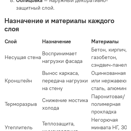
Облицовка
— наружный декоративно-
защитный слой.
Назначение и материалы каждого
слоя
Слой
Назначение
Материалы
Бетон, кирпич,
Воспринимает
Несущая стена
газобетон,
нагрузки фасада
сэндвич-панели
Вынос каркаса,
Оцинкованная
Кронштейн
передача нагрузки
или нержавеющ
на стену
сталь, алюмини
Паронитовая/
Снижение мостика
Терморазрыв
полимерная
холода
прокладка
Негорючая
Теплозащита,
Утеплитель
минвата НГ, 30–