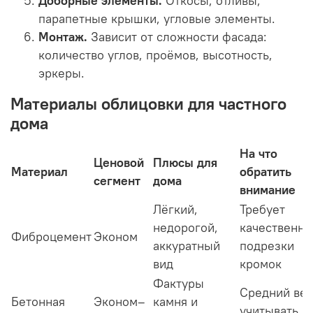
Доборные элементы.
Откосы, отливы,
парапетные крышки, угловые элементы.
Монтаж.
Зависит от сложности фасада:
количество углов, проёмов, высотность,
эркеры.
Материалы облицовки для частного
дома
На что
Ценовой
Плюсы для
Материал
обратить
сегмент
дома
внимание
Лёгкий,
Требует
недорогой,
качественно
Фиброцемент
Эконом
аккуратный
подрезки
вид
кромок
Фактуры
Средний вес
Бетонная
Эконом–
камня и
учитывать в