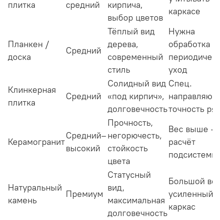
плитка
средний
кирпича,
каркасе
выбор цветов
Тёплый вид
Нужна
Планкен /
дерева,
обработка и
Средний
доска
современный
периодичес
стиль
уход
Солидный вид
Спец.
Клинкерная
Средний
«под кирпич»,
направляющ
плитка
долговечность
точность ря
Прочность,
Вес выше —
Средний–
негорючесть,
Керамогранит
расчёт
высокий
стойкость
подсистемы
цвета
Статусный
Большой вес
Натуральный
вид,
Премиум
усиленный
камень
максимальная
каркас
долговечность