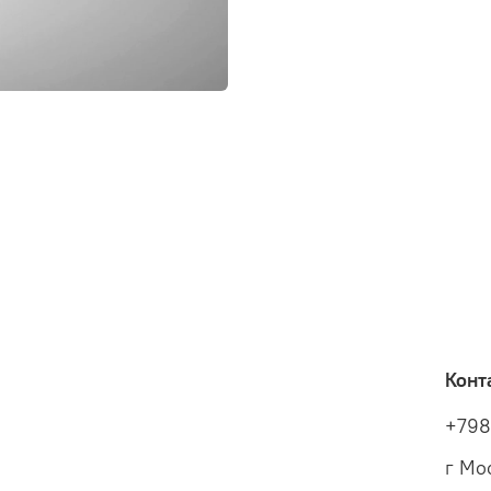
Конт
+79
г Мо