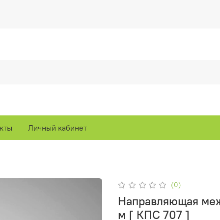
кты
Личный кабинет
(0)
Направляющая меж
м [ КПС 707 ]