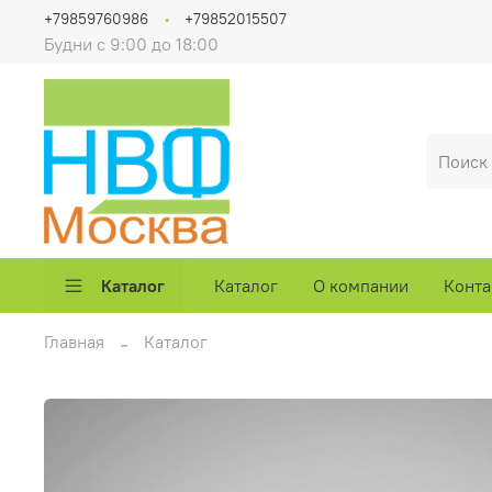
+79859760986
+79852015507
Будни с 9:00 до 18:00
Каталог
Каталог
О компании
Конта
Главная
Каталог