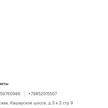
акты
859760986
+79852015507
сква, Каширское шоссе, д 3 к 2 стр 9