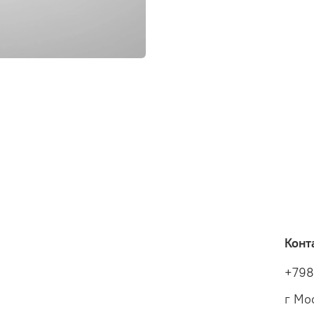
Конт
+79
г Мо