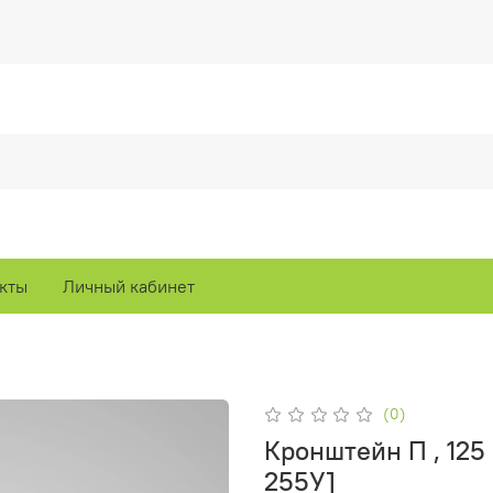
кты
Личный кабинет
(0)
Кронштейн П , 125
255У]