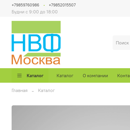
+79859760986
+79852015507
Будни с 9:00 до 18:00
Каталог
Каталог
О компании
Конта
Главная
Каталог