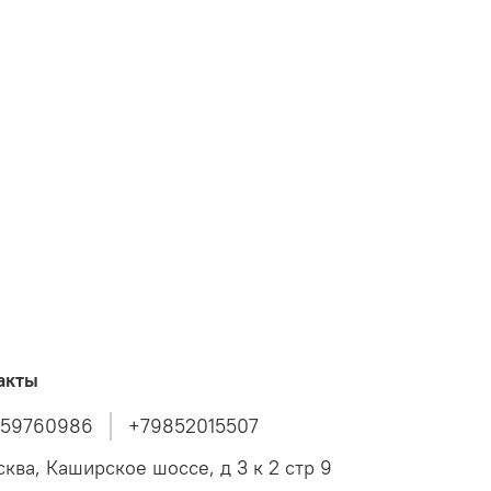
акты
859760986
+79852015507
сква, Каширское шоссе, д 3 к 2 стр 9